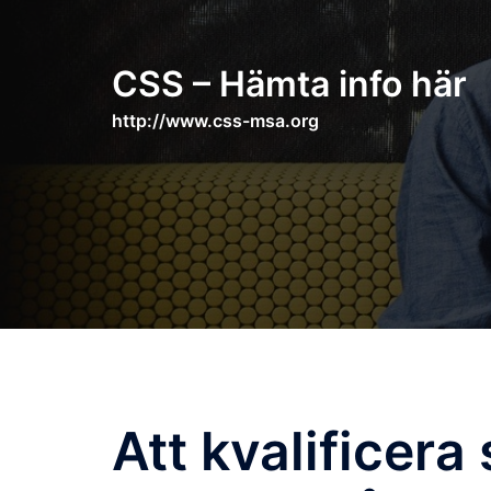
Skip
to
content
CSS – Hämta info här
http://www.css-msa.org
Att kvalificera 