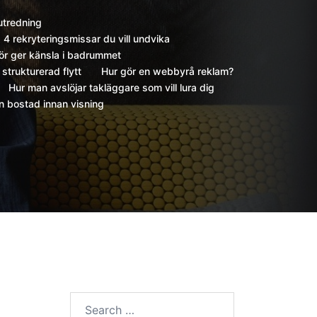
utredning
4 rekryteringsmissar du vill undvika
hör ger känsla i badrummet
strukturerad flytt
Hur gör en webbyrå reklam?
Hur man avslöjar takläggare som vill lura dig
in bostad innan visning
Search