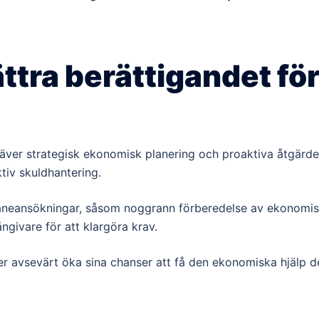
ättra berättigandet fö
räver strategisk ekonomisk planering och proaktiva åtgärde
tiv skuldhantering.
 låneansökningar, såsom noggrann förberedelse av ekonomi
ngivare för att klargöra krav.
r avsevärt öka sina chanser att få den ekonomiska hjälp d