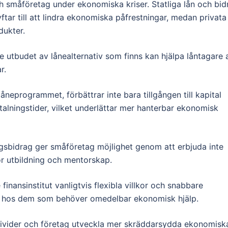
och småföretag under ekonomiska kriser. Statliga lån och bid
yftar till att lindra ekonomiska påfrestningar, medan privata
dukter.
 utbudet av lånealternativ som finns kan hjälpa låntagare 
r.
låneprogrammet, förbättrar inte bara tillgången till kapital
talningstider, vilket underlättar mer hanterbar ekonomisk
sbidrag ger småföretag möjlighet genom att erbjuda inte
för utbildning och mentorskap.
 finansinstitut vanligtvis flexibla villkor och snabbare
t hos dem som behöver omedelbar ekonomisk hjälp.
divider och företag utveckla mer skräddarsydda ekonomisk