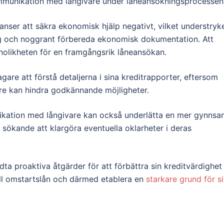
mmunikation med långivare under låneansökningsprocessen
nser att säkra ekonomisk hjälp negativt, vilket understryk
äng och noggrant förbereda ekonomisk dokumentation. Att
nnolikheten för en framgångsrik låneansökan.
agare att förstå detaljerna i sina kreditrapporter, eftersom
gare kan hindra godkännande möjligheter.
ikation med långivare kan också underlätta en mer gynnsa
 sökande att klargöra eventuella oklarheter i deras
dta proaktiva åtgärder för att förbättra sin kreditvärdighet
ill omstartslån och därmed etablera en
starkare grund för s