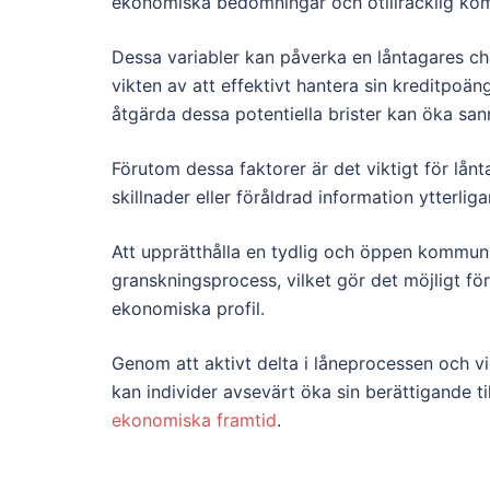
ekonomiska bedömningar och otillräcklig ko
Dessa variabler kan påverka en låntagares cha
vikten av att effektivt hantera sin kreditpo
åtgärda dessa potentiella brister kan öka sa
Förutom dessa faktorer är det viktigt för lånt
skillnader eller föråldrad information ytterli
Att upprätthålla en tydlig och öppen kommun
granskningsprocess, vilket gör det möjligt för
ekonomiska profil.
Genom att aktivt delta i låneprocessen och vi
kan individer avsevärt öka sin berättigande t
ekonomiska framtid
.