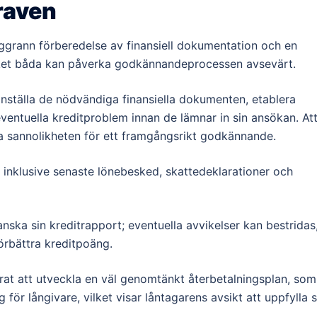
kraven
oggrann förberedelse av finansiell dokumentation och en
vilket båda kan påverka godkännandeprocessen avsevärt.
anställa de nödvändiga finansiella dokumenten, etablera
eventuella kreditproblem innan de lämnar in sin ansökan. At
ka sannolikheten för ett framgångsrikt godkännande.
, inklusive senaste lönebesked, skattedeklarationer och
nska sin kreditrapport; eventuella avvikelser kan bestridas
örbättra kreditpoäng.
at att utveckla en väl genomtänkt återbetalningsplan, som
för långivare, vilket visar låntagarens avsikt att uppfylla s