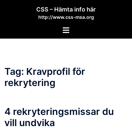
Skip
CSS – Hämta info här
to
http://www.css-msa.org
content
Toggle
menu
Tag:
Kravprofil för
rekrytering
4 rekryteringsmissar du
vill undvika