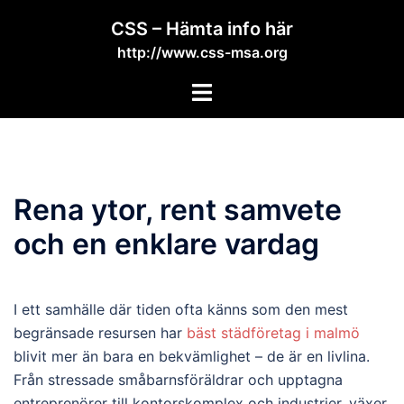
Skip
CSS – Hämta info här
to
http://www.css-msa.org
content
Toggle
menu
Rena ytor, rent samvete
och en enklare vardag
I ett samhälle där tiden ofta känns som den mest
begränsade resursen har
bäst städföretag i malmö
blivit mer än bara en bekvämlighet – de är en livlina.
Från stressade småbarnsföräldrar och upptagna
entreprenörer till kontorskomplex och industrier, växer