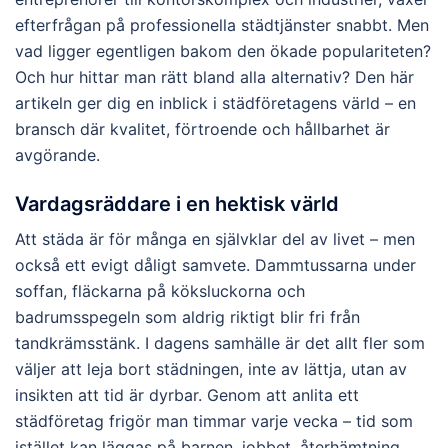
efterfrågan på professionella städtjänster snabbt. Men
vad ligger egentligen bakom den ökade populariteten?
Och hur hittar man rätt bland alla alternativ? Den här
artikeln ger dig en inblick i städföretagens värld – en
bransch där kvalitet, förtroende och hållbarhet är
avgörande.
Vardagsräddare i en hektisk värld
Att städa är för många en självklar del av livet – men
också ett evigt dåligt samvete. Dammtussarna under
soffan, fläckarna på köksluckorna och
badrumsspegeln som aldrig riktigt blir fri från
tandkrämsstänk. I dagens samhälle är det allt fler som
väljer att leja bort städningen, inte av lättja, utan av
insikten att tid är dyrbar. Genom att anlita ett
städföretag frigör man timmar varje vecka – tid som
istället kan läggas på barnen, jobbet, återhämtning